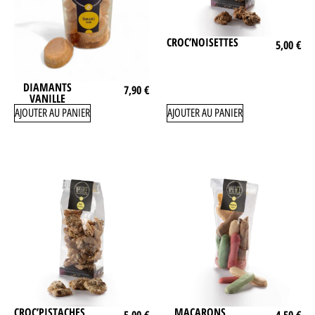
CROC’NOISETTES
5,00
€
DIAMANTS
7,90
€
VANILLE
AJOUTER AU PANIER
AJOUTER AU PANIER
CROC’PISTACHES
MACARONS
5,00
€
4,50
€