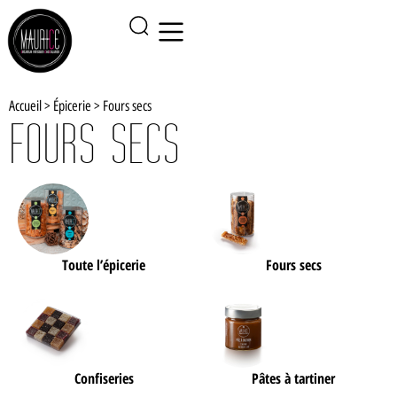
Accueil
>
Épicerie
>
Fours secs
FOURS SECS
Toute l’épicerie
Fours secs
Confiseries
Pâtes à tartiner